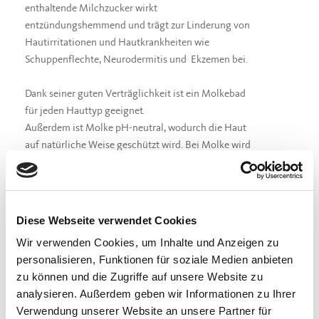
enthaltende Milchzucker wirkt
entzündungshemmend und trägt zur Linderung von
Hautirritationen und Hautkrankheiten wie
Schuppenflechte, Neurodermitis und Ekzemen bei.
Dank seiner guten Verträglichkeit ist ein Molkebad
für jeden Hauttyp geeignet.
Außerdem ist Molke pH-neutral, wodurch die Haut
auf natürliche Weise geschützt wird. Bei Molke wird
zudem zwischen süßer und saurer Molke
unterschieden. So dient süße Molke zum Schutz der
Haut, während mit saurer Molke Hautkrankheiten
behandelt werden.
Diese Webseite verwendet Cookies
Wir verwenden Cookies, um Inhalte und Anzeigen zu
Dabei legt sich die Milchsäure wie ein Schutzmantel
personalisieren, Funktionen für soziale Medien anbieten
auf die äußere Hautschicht und schützt sie vor
zu können und die Zugriffe auf unsere Website zu
Bakterien und Keimen. Darüber hinaus ist
analysieren. Außerdem geben wir Informationen zu Ihrer
Milchsäure wasserbindend, so dass sie ein
Verwendung unserer Website an unsere Partner für
Austrocknen verhindert. Hinzu kommt eine