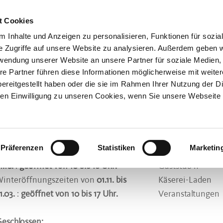
t Cookies
 Inhalte und Anzeigen zu personalisieren, Funktionen für sozia
r Dein Postfach.
e Zugriffe auf unsere Website zu analysieren. Außerdem geben w
Die Naturkäserei
Käse
rwendung unserer Website an unsere Partner für soziale Medien
re Partner führen diese Informationen möglicherweise mit weite
ereitgestellt haben oder die sie im Rahmen Ihrer Nutzung der D
n Einwilligung zu unseren Cookies, wenn Sie unsere Webseite 
Öffnungszeiten
Entdecken &
äserei-Laden
Führungen in der
Präferenzen
Statistiken
Marketin
ommeröffnungszeiten von
01.04. bis
Der Weg der Heu
1.10.
:
geöffnet von 10 bis 18 Uhr.
Gaststub’n
interöffnungszeiten von
01.11. bis
Käserei-Laden
1.03.
:
geöffnet von 10 bis 17 Uhr.
Veranstaltungen
eschlossen: