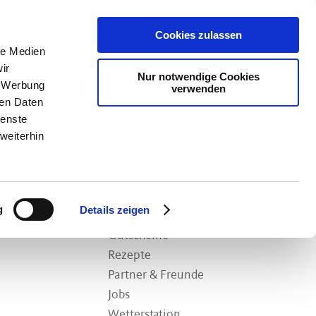
Cookies zulassen
Anmelden
Datenschutz
(Info)
le Medien
ir
Nur notwendige Cookies
Frischprodukte
Entdecken & Verkosten
, Werbung
verwenden
ren Daten
ienste
weiterhin
 Verkosten
Wissenswert
 Schaukäserei
Versand
g
Details zeigen
milch
Wochenmärkte
Gutscheine
Rezepte
Partner & Freunde
Jobs
Wetterstation