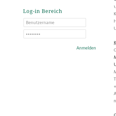
1
Log-in Bereich
K
H
U
K
Anmelden
G
M
M
T
+
A
n
G