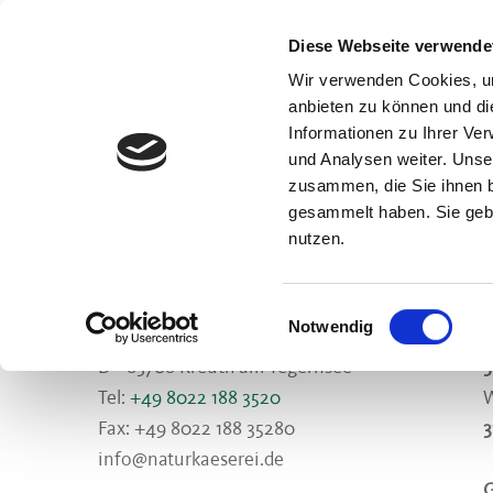
Diese Webseite verwende
Newsletter
Wir verwenden Cookies, um
Garantiert geschmackvoll: Naturkäserei-News fü
anbieten zu können und di
Informationen zu Ihrer Ve
und Analysen weiter. Unse
zusammen, die Sie ihnen b
gesammelt haben. Sie gebe
nutzen.
Kontakt & Anreise
Naturkäserei TegernseerLand eG
K
Einwilligungsauswahl
Notwendig
Reißenbichlweg 1
S
D -
83708
Kreuth am Tegernsee
3
Tel:
+49 8022 188 3520
W
Fax: +49 8022 188 35280
3
info@naturkaeserei.de
G