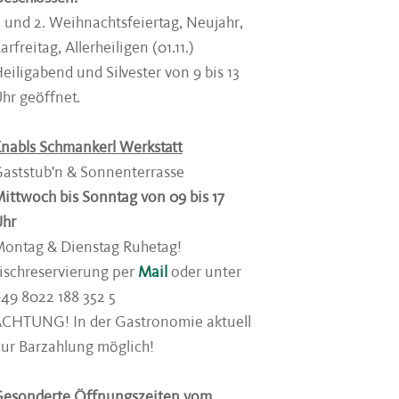
. und 2. Weihnachtsfeiertag, Neujahr,
arfreitag, Allerheiligen (01.11.)
eiligabend und Silvester von 9 bis 13
hr geöffnet.
nabls Schmankerl Werkstatt
aststub'n & Sonnenterrasse
ittwoch bis Sonntag von 09 bis 17
Uhr
ontag & Dienstag Ruhetag!
ischreservierung per
Mail
oder unter
49 8022 188 352 5
CHTUNG! In der Gastronomie aktuell
ur Barzahlung möglich!
esonderte Öffnungszeiten vom