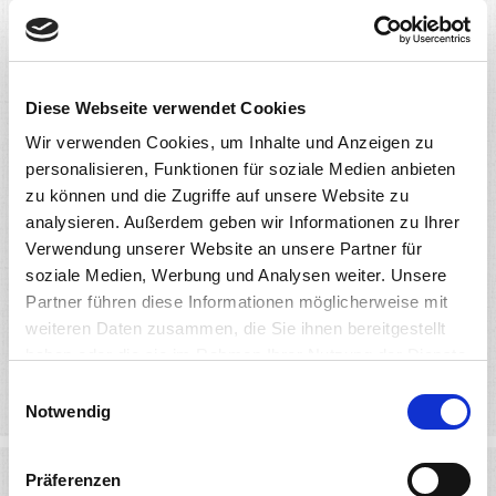
Halbfest, aber vollmundig
Halbfester Schnittkäse
Diese Webseite verwendet Cookies
Wir verwenden Cookies, um Inhalte und Anzeigen zu
personalisieren, Funktionen für soziale Medien anbieten
zu können und die Zugriffe auf unsere Website zu
analysieren. Außerdem geben wir Informationen zu Ihrer
Verwendung unserer Website an unsere Partner für
soziale Medien, Werbung und Analysen weiter. Unsere
Partner führen diese Informationen möglicherweise mit
weiteren Daten zusammen, die Sie ihnen bereitgestellt
haben oder die sie im Rahmen Ihrer Nutzung der Dienste
gesammelt haben. Sie geben Einwilligung zu unseren
Mehr erfahren
Einwilligungsauswahl
Cookies, wenn Sie unsere Webseite weiterhin nutzen.
Notwendig
Präferenzen