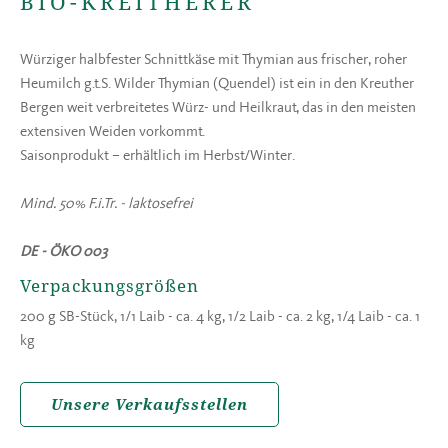
BIO-KREITHERER
Würziger halbfester Schnittkäse mit Thymian aus frischer, roher
Heumilch g.t.S. Wilder Thymian (Quendel) ist ein in den Kreuther
Bergen weit verbreitetes Würz- und Heilkraut, das in den meisten
extensiven Weiden vorkommt.
Saisonprodukt – erhältlich im Herbst/Winter.
Mind. 50% F.i.Tr. - laktosefrei
DE - ÖKO 003
Verpackungsgrößen
200 g SB-Stück, 1/1 Laib - ca. 4 kg, 1/2 Laib - ca. 2 kg, 1/4 Laib - ca. 1
kg
Unsere Verkaufsstellen