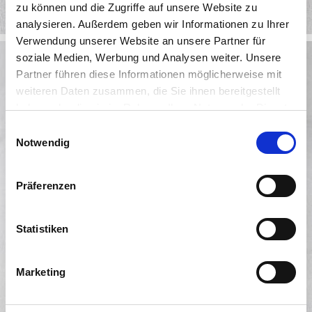
zu können und die Zugriffe auf unsere Website zu
analysieren. Außerdem geben wir Informationen zu Ihrer
Verwendung unserer Website an unsere Partner für
soziale Medien, Werbung und Analysen weiter. Unsere
Partner führen diese Informationen möglicherweise mit
weiteren Daten zusammen, die Sie ihnen bereitgestellt
haben oder die sie im Rahmen Ihrer Nutzung der Dienste
Mediterran würzig
gesammelt haben. Sie geben Einwilligung zu unseren
Einwilligungsauswahl
Bio-Rosmarie
Cookies, wenn Sie unsere Webseite weiterhin nutzen.
Notwendig
Präferenzen
Statistiken
Marketing