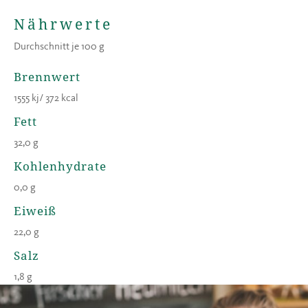
Nährwerte
Durchschnitt je 100 g
Brennwert
1555 kj/ 372 kcal
Fett
32,0 g
Kohlenhydrate
0,0 g
Eiweiß
22,0 g
Salz
1,8 g