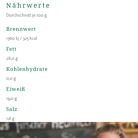
Nährwerte
Durchschnitt je 100 g
Brennwert
1360 kj / 325 kcal
Fett
28,0 g
Kohlenhydrate
0,0 g
Eiweiß
19,0 g
Salz
1,6 g