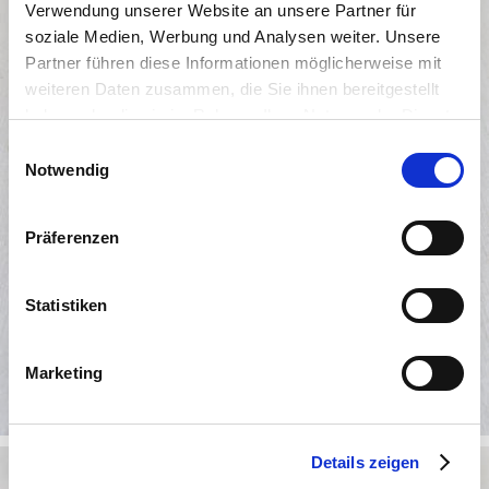
Tegernseer Bio-Pfeffer-Schütz
Verwendung unserer Website an unsere Partner für
soziale Medien, Werbung und Analysen weiter. Unsere
Partner führen diese Informationen möglicherweise mit
weiteren Daten zusammen, die Sie ihnen bereitgestellt
haben oder die sie im Rahmen Ihrer Nutzung der Dienste
gesammelt haben. Sie geben Einwilligung zu unseren
Einwilligungsauswahl
Cookies, wenn Sie unsere Webseite weiterhin nutzen.
Notwendig
Präferenzen
Statistiken
Weiterlesen
Marketing
Details zeigen