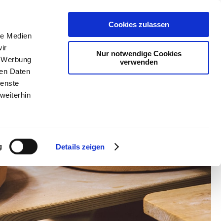
Cookies zulassen
le Medien
ir
Nur notwendige Cookies
Frischprodukte
Entdecken & Verkosten
, Werbung
verwenden
ren Daten
ienste
weiterhin
g
Details zeigen