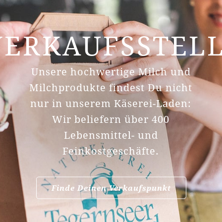
VERKAUFSSTEL
Unsere hochwertige Milch und
Milchprodukte findest Du nicht
nur in unserem Käserei-Laden:
Wir beliefern über 400
Lebensmittel- und
Feinkostgeschäfte.
Finde Deinen Verkaufspunkt